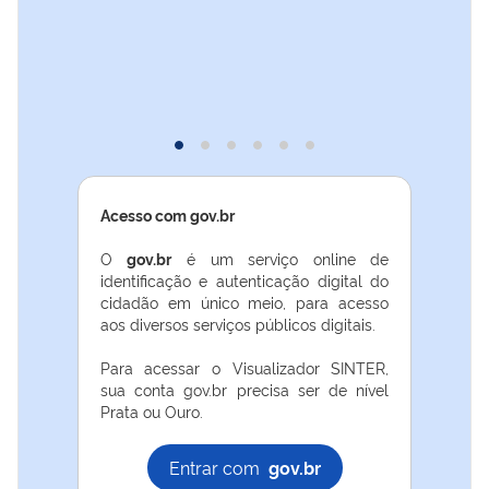
imagem
imagem
imagem
imagem
imagem
imagem
0
1
2
3
4
5
Acesso com gov.br
O
gov.br
é um serviço online de
identificação e autenticação digital do
cidadão em único meio, para acesso
aos diversos serviços públicos digitais.
Para acessar o Visualizador SINTER,
sua conta gov.br precisa ser de nível
Prata ou Ouro.
Entrar com
gov.br